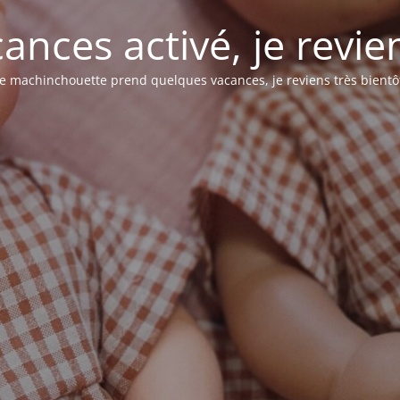
nces activé, je revie
e machinchouette prend quelques vacances, je reviens très bientô