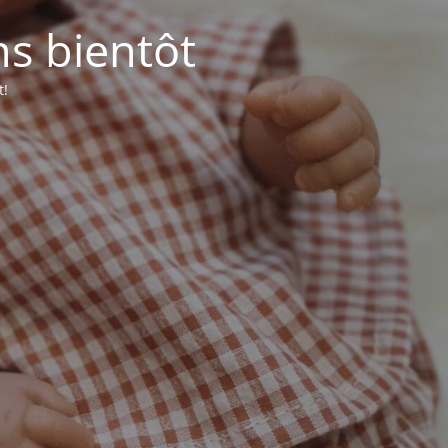
ns bientôt
t!