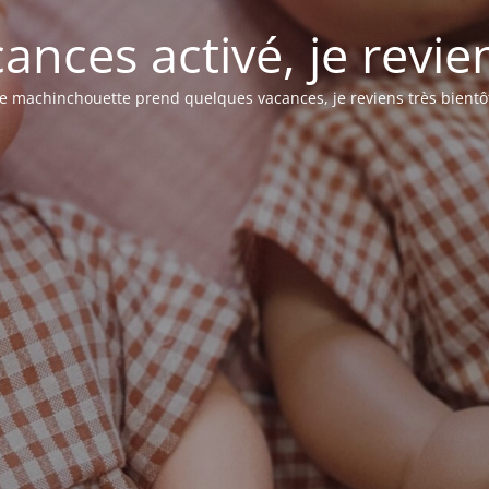
nces activé, je revie
e machinchouette prend quelques vacances, je reviens très bientô