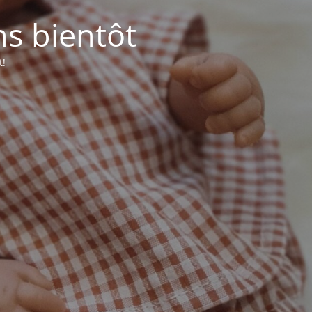
ns bientôt
t!