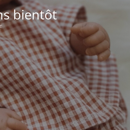
ns bientôt
t!