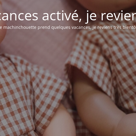
nces activé, je revie
e machinchouette prend quelques vacances, je reviens très bientô