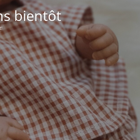
ns bientôt
t!