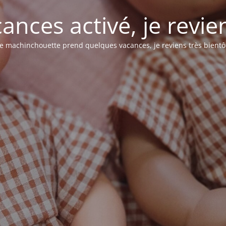
nces activé, je revie
e machinchouette prend quelques vacances, je reviens très bientô