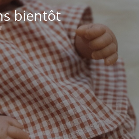
ns bientôt
t!