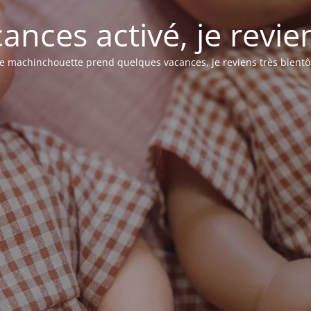
nces activé, je revie
e machinchouette prend quelques vacances, je reviens très bientô