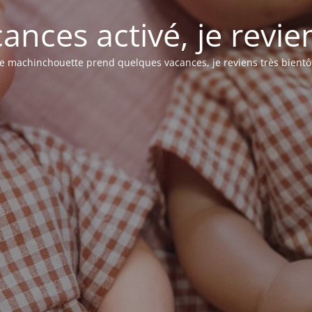
nces activé, je revie
e machinchouette prend quelques vacances, je reviens très bientô