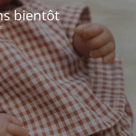
ns bientôt
t!